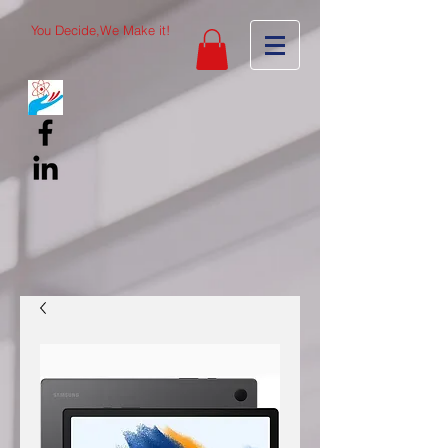
You Decide,We Make it!