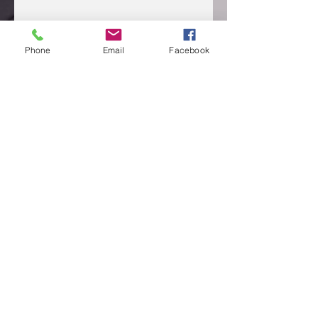
Phone
Email
Facebook
CONTACTEZ NOUS
Send
Adresse: 08 bp 1891 Abidjan 08
Deux Plateaux Vallons Rues des