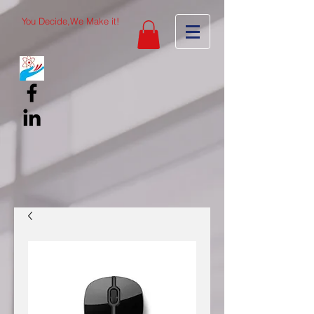
You Decide,We Make it!