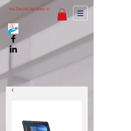
You Decide,We Make it!