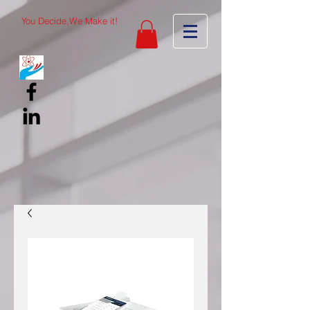
You Decide,We Make it!