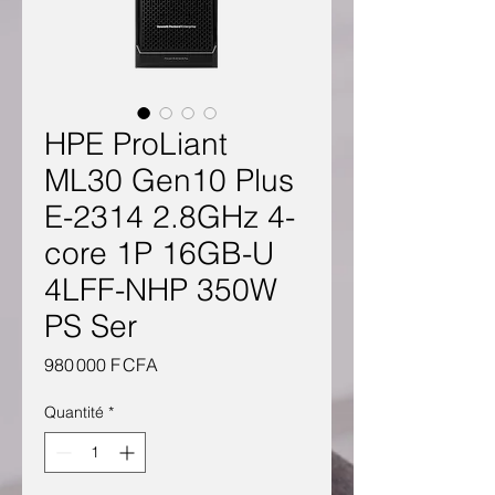
HPE ProLiant
ML30 Gen10 Plus
E-2314 2.8GHz 4-
core 1P 16GB-U
4LFF-NHP 350W
PS Ser
Prix
980 000 F CFA
Quantité
*