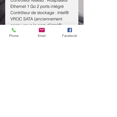
Contrôleur réseau : Adaptateur
Ethernet 1 Go 2 ports intégré
Contrôleur de stockage : Intel®
VROC SATA (anciennement
connu sous le nom d'Intel®
RSTe)
Phone
Email
Facebook
Caractéristiques du ventilateur :
système1x ventilateur système
non redondant et non hot plug
Facteur de forme : Tour 4U
CONTACTEZ NOUS