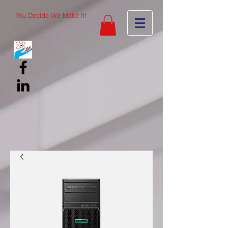
You Decide,We Make it!