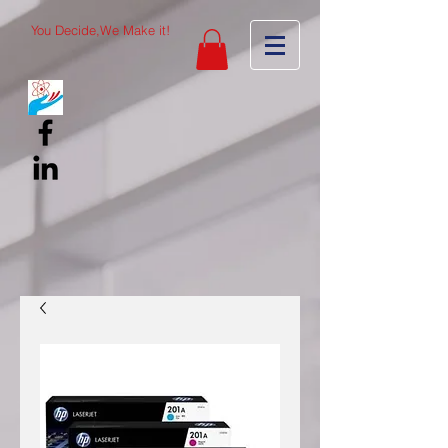
You Decide,We Make it!