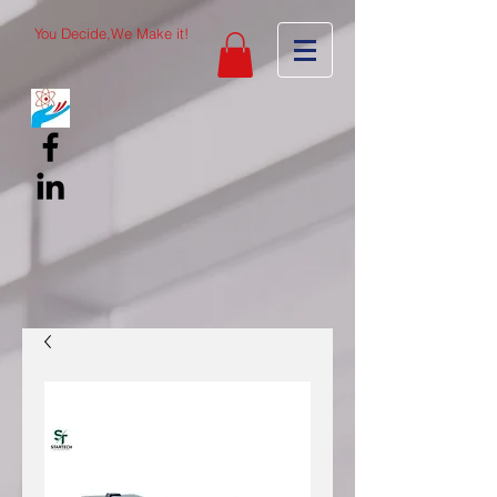
You Decide,We Make it!